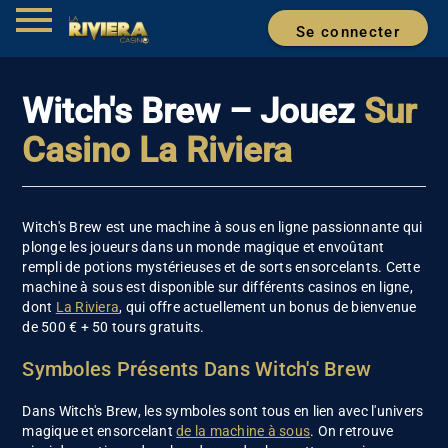
menu
Se connecter
Witch's Brew – Jouez
Sur
Casino La Riviera
Witch's Brew est une machine à sous en ligne passionnante qui
plonge les joueurs dans un monde magique et envoûtant
rempli de potions mystérieuses et de sorts ensorcelants. Cette
machine à sous est disponible sur différents casinos en ligne,
dont
La Riviera
, qui offre actuellement un bonus de bienvenue
de 500 € + 50 tours gratuits.
Symboles Présents Dans Witch's Brew
Dans Witch's Brew, les symboles sont tous en lien avec l'univers
magique et ensorcelant
de la machine à sous
. On retrouve