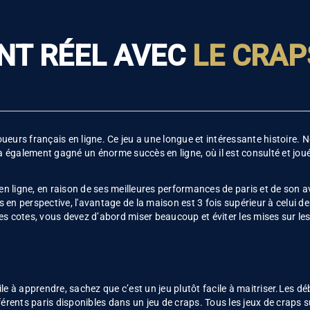
NT RÉEL AVEC
LE CRAP
joueurs français en ligne. Ce jeu a une longue et intéressante histoire. 
 a également gagné un énorme succès en ligne, où il est consulté et jou
 en ligne, en raison de ses meilleures performances de paris et de son 
en perspective, l'avantage de la maison est 3 fois supérieur à celui de
es cotes, vous devez d’abord miser beaucoup et éviter les mises sur le
cile à apprendre, sachez que c’est un jeu plutôt facile à maitriser.Les d
ifférents paris disponibles dans un jeu de craps. Tous les jeux de craps 