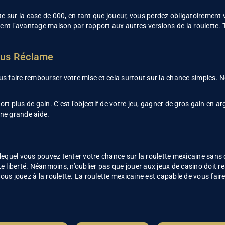
rête sur la case de 000, en tant que joueur, vous perdez obligatoirement v
t l’avantage maison par rapport aux autres versions de la roulette. Tou
ous Réclame
vous faire rembourser votre mise et cela surtout sur la chance simples.
ort plus de gain. C’est l’objectif de votre jeu, gagner de gros gain en a
une grande aide.
 lequel vous pouvez tenter votre chance sur la roulette mexicaine sans
 liberté. Néanmoins, n’oublier pas que jouer aux jeux de casino doit re
us jouez à la roulette. La roulette mexicaine est capable de vous fair