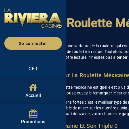
Meilleur
Roulette M
Se connecter
La roulette mexicaine est une variante de la roulette qui es
considérée comme un jeu de roulette à risque. Toutefois, nous
mexicaine. Aussi, après votre lecture, n’hésitez pas à tent
offre.
CET
Pourquoi Jouer Sur La Roulette Méxicain
house
La particularité de la roulette mexicaine est quelle est plus d
case triple zéro. Comme vous pouvez le remarquer, c’est enco
Accueil
Si vous aimez les sensations fortes c’est le meilleur type de 
table à l’autre. Il est possible de miser sur les numéros uni
redeem
vous décidez de faire un pari douzaine, votre chance de ga
Promotions
La Roulette Mexicaine Et Son Triple 0