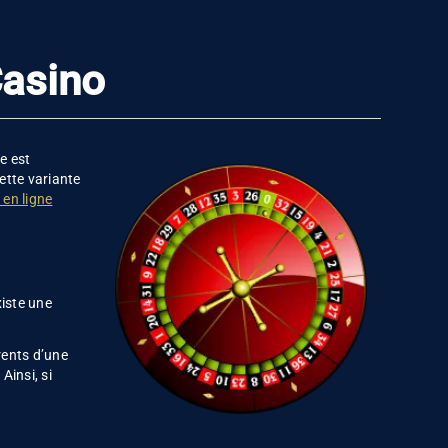
Casino
e est
ette variante
 en ligne
xiste une
érents d’une
Ainsi, si