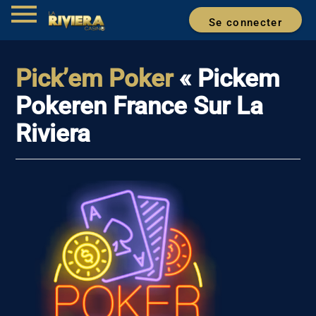
menu
Se connecter
Pick’em Poker
« Pickem
Pokeren France Sur La
Riviera