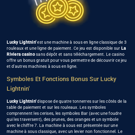
Lucky Lightnin'
est une machine à sous en ligne classique de 3
rouleaux et une ligne de paiement. Ce jeu est disponible sur
La
Riviera casino
sans dépôt et sans téléchargement. Le casino
offre un bonus gratuit pour vous permettre de découvrir ce jeu
et d'autres machines à sous en ligne.
Symboles Et Fonctions Bonus Sur Lucky
Lightnin'
Lucky Lightnin'
dispose de quatre tonnerres sur les côtés de la
table de paiement et sur les rouleaux. Les symboles
comprennent les cerises, les symboles Bar (avec une foudre
qui les traversent), des prunes, des oranges et un symbole
avec le chiffre 7. La machine à sous est présentée sur une
machine à sous classique, avec un levier non fonctionnel. Le