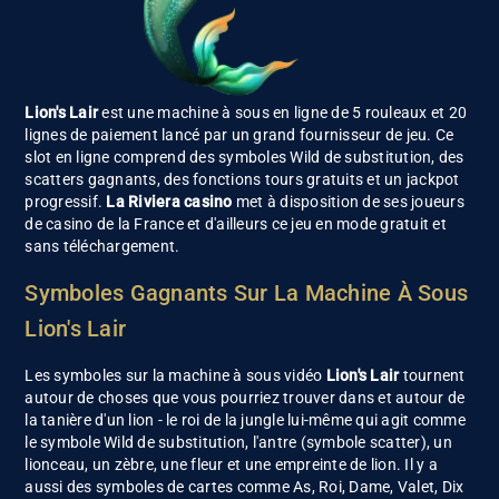
Lion's Lair
est une machine à sous en ligne de 5 rouleaux et 20
lignes de paiement lancé par un grand fournisseur de jeu. Ce
slot en ligne comprend des symboles Wild de substitution, des
scatters gagnants, des fonctions tours gratuits et un jackpot
progressif.
La Riviera casino
met à disposition de ses joueurs
de casino de la France et d'ailleurs ce jeu en mode gratuit et
sans téléchargement.
Symboles Gagnants Sur La Machine À Sous
Lion's Lair
Les symboles sur la machine à sous vidéo
Lion's Lair
tournent
autour de choses que vous pourriez trouver dans et autour de
la tanière d'un lion - le roi de la jungle lui-même qui agit comme
le symbole Wild de substitution, l'antre (symbole scatter), un
lionceau, un zèbre, une fleur et une empreinte de lion. Il y a
aussi des symboles de cartes comme As, Roi, Dame, Valet, Dix