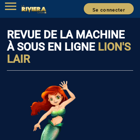
menu
Se connecter
REVUE DE LA MACHINE
À SOUS EN LIGNE
LION'S
LAIR