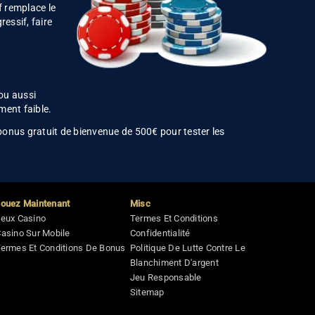
f remplace le
essif, faire
 ou aussi
ment faible.
bonus gratuit de bienvenue de 500€ pour tester les
ouez Maintenant
Misc
eux Casino
Termes Et Conditions
asino Sur Mobile
Confidentialité
ermes Et Conditions De Bonus
Politique De Lutte Contre Le
Blanchiment D'argent
Jeu Responsable
Sitemap