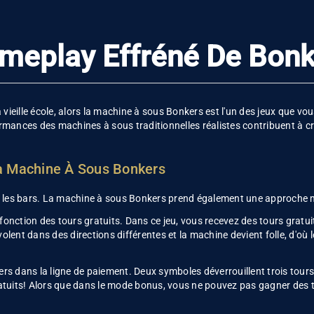
meplay Effréné De Bon
vieille école, alors la machine à sous Bonkers est l'un des jeux que vou
mances des machines à sous traditionnelles réalistes contribuent à cré
La Machine À Sous Bonkers
les bars. La machine à sous Bonkers prend également une approche mi
 fonction des tours gratuits. Dans ce jeu, vous recevez des tours gratu
volent dans des directions différentes et la machine devient folle, d'où
s dans la ligne de paiement. Deux symboles déverrouillent trois tours 
atuits! Alors que dans le mode bonus, vous ne pouvez pas gagner des 