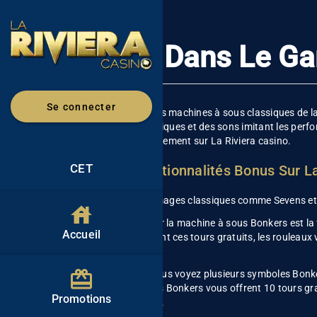
Plongée Dans Le Ga
Se connecter
Si vous aimez jouer sur les machines à sous classiques de la 
paiement avec des graphiques et des sons imitant les perfor
disponible sans téléchargement sur La Riviera casino.
CET
Symboles Et Fonctionnalités Bonus Sur 
Les symboles sont des images classiques comme Sevens et 
house
L'attraction principale sur la machine à sous Bonkers est la
Accueil
victoires garantis. Pendant ces tours gratuits, les rouleaux 
Bonkers!
redeem
Le jeu est lancé quand vous voyez plusieurs symboles Bonker
tandis que trois symboles Bonkers vous offrent 10 tours gr
Promotions
gratuits supplémentaires.